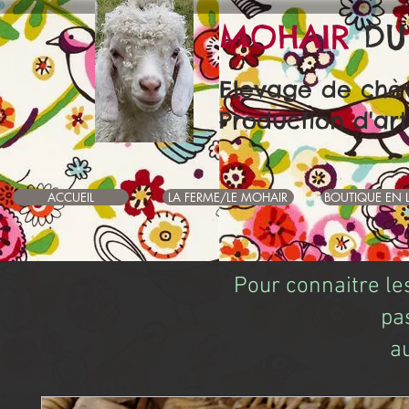
MOHAIR
DU
Elevage de chè
Production d'art
ACCUEIL
LA FERME/LE MOHAIR
BOUTIQUE EN 
Pour connaitre le
pa
a