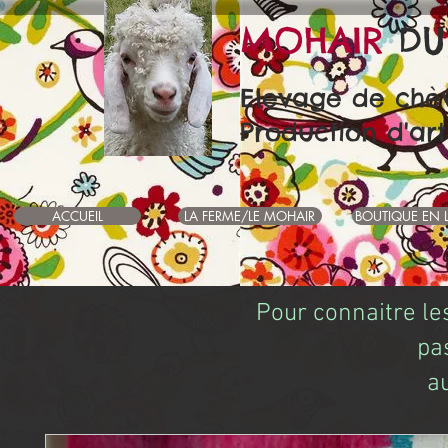
MOHAIR
DU
Elevage de chè
Production d'art
ACCUEIL
LA FERME/LE MOHAIR
BOUTIQUE EN 
Pour connaitre le
pa
a