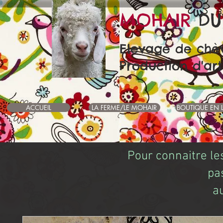
MOHAIR
DU
Elevage de chè
Production d'art
ACCUEIL
LA FERME/LE MOHAIR
BOUTIQUE EN 
Pour connaitre le
pa
a