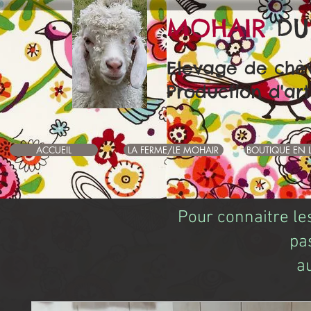
MOHAIR
DU
Elevage de chè
Production d'art
ACCUEIL
LA FERME/LE MOHAIR
BOUTIQUE EN 
Pour connaitre le
pa
a