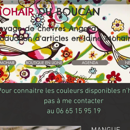
OHAIR
DU BOUCAN
levage de chèvres Angora
oduction d'articles en laine Mohai
 MOHAIR
BOUTIQUE EN LIGNE
AGENDA
NE
Pour connaitre les couleurs disponibles n'
pas à me contacter
au 06 65 15 95 19