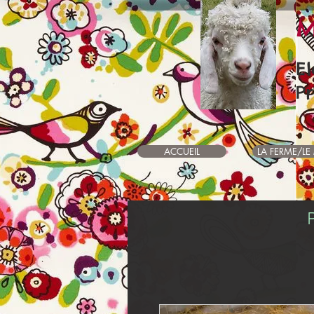
M
E
Pr
ACCUEIL
LA FERME/LE