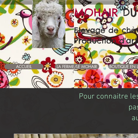
MOHAIR
DU
Elevage de chè
Production d'art
ACCUEIL
LA FERME/LE MOHAIR
BOUTIQUE EN 
Pour connaitre le
pa
a